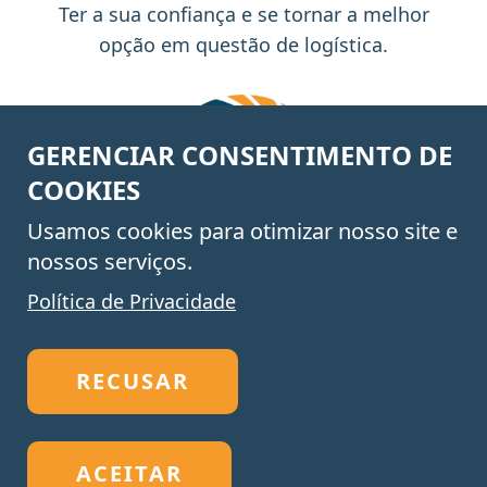
Ter a sua confiança e se tornar a melhor
opção em questão de logística.
GERENCIAR CONSENTIMENTO DE
COOKIES
Usamos cookies para otimizar nosso site e
nossos serviços.
Política de Privacidade
Oferecer sempre a alternativa logística mais
inteligente e eficaz para o seu negócio.
RECUSAR
© 2024 TRUST ALL AROUND.
ACEITAR
Co